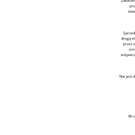
Zakazan
prz
świ
Sprzed
drogą e
przez o
zmi
antywiru
Nie jest
W ce