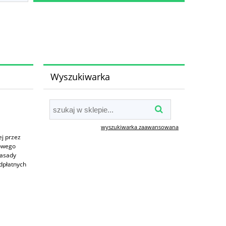
Wyszukiwarka
wyszukiwarka zaawansowana
j przez
towego
zasady
dpłatnych