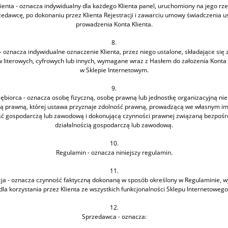
ienta - oznacza indywidualny dla każdego Klienta panel, uruchomiony na jego rz
edawcę, po dokonaniu przez Klienta Rejestracji i zawarciu umowy świadczenia u
prowadzenia Konta Klienta.
8.
- oznacza indywidualne oznaczenie Klienta, przez niego ustalone, składające się 
 literowych, cyfrowych lub innych, wymagane wraz z Hasłem do założenia Konta 
w Sklepie Internetowym.
9.
iębiorca - oznacza osobę fizyczną, osobę prawną lub jednostkę organizacyjną ni
ą prawną, której ustawa przyznaje zdolność prawną, prowadzącą we własnym im
ść gospodarczą lub zawodową i dokonującą czynności prawnej związaną bezpośre
działalnością gospodarczą lub zawodową.
10.
Regulamin - oznacza niniejszy regulamin.
11.
cja - oznacza czynność faktyczną dokonaną w sposób określony w Regulaminie,
dla korzystania przez Klienta ze wszystkich funkcjonalności Sklepu Internetowego
12.
Sprzedawca - oznacza: