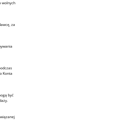
o wolnych
dawcę, za
nywania
podczas
o Konta
mogą być
daży.
związanej