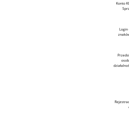
Konto Kl
Sprz
Login 
znaków
Przeds
osob
działalno
Rejestra