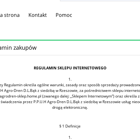
a strona
Kontakt
Pomoc
amin zakupów
REGULAMIN SKLEPU INTERNETOWEGO
1.
szy Regulamin określa ogólne warunki, zasady oraz sposób sprzedaży prowadzone
.H Agro-Dren D.L.Bąk z siedzibą w Rzeszowie, za pośrednictwem sklepu interne
grodren-sklep.home.pl (zwanego dalej: „Sklepem Internetowym”) oraz określa 
i świadczenia przez P.P.U.H Agro-Dren D.L.Bąk z siedzibą w Rzeszowie usług nieo
drogą elektroniczną.
§ 1 Definicje
1.