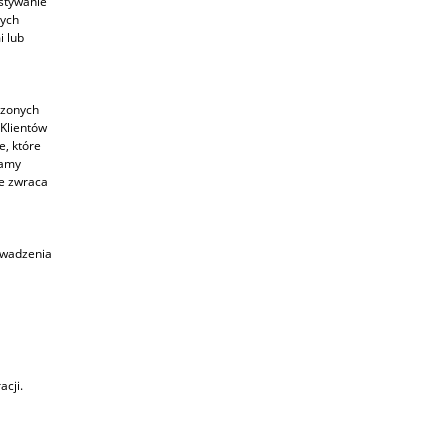
stywanie
nych
 lub
czonych
Klientów
e, które
ramy
ie zwraca
owadzenia
acji.