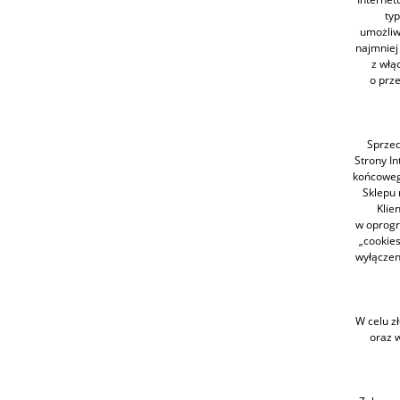
ty
umożliwi
najmniej
z włą
o prze
Sprzed
Strony I
końcowego
Sklepu 
Klie
w oprogr
„cookie
wyłączen
W celu z
oraz 