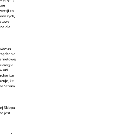
zne
wersji co
nowszych,
netowe
ana dla
ntów ze
rządzenia
ternetowej
ońcowego
w ani
mechanizm
zuje, że
ze Strony
ej Sklepu
e jest