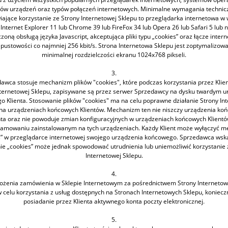
pów urządzeń oraz typów połączeń internetowych. Minimalne wymagania technic
ające korzystanie ze Strony Internetowej Sklepu to przeglądarka internetowa w 
 Internet Explorer 11 lub Chrome 39 lub FireFox 34 lub Opera 26 lub Safari 5 lub 
czoną obsługą języka Javascript, akceptująca pliki typu „cookies” oraz łącze inter
pustowości co najmniej 256 kbit/s. Strona Internetowa Sklepu jest zoptymalizow
minimalnej rozdzielczości ekranu 1024x768 pikseli.
3.
awca stosuje mechanizm plików "cookies", które podczas korzystania przez Klie
nternetowej Sklepu, zapisywane są przez serwer Sprzedawcy na dysku twardym u
 Klienta. Stosowanie plików "cookies" ma na celu poprawne działanie Strony In
na urządzeniach końcowych Klientów. Mechanizm ten nie niszczy urządzenia k
nta oraz nie powoduje zmian konfiguracyjnych w urządzeniach końcowych Klientó
amowaniu zainstalowanym na tych urządzeniach. Każdy Klient może wyłączyć 
s” w przeglądarce internetowej swojego urządzenia końcowego. Sprzedawca wska
ie „cookies” może jednak spowodować utrudnienia lub uniemożliwić korzystanie 
Internetowej Sklepu.
4.
łożenia zamówienia w Sklepie Internetowym za pośrednictwem Strony Internetow
w celu korzystania z usług dostępnych na Stronach Internetowych Sklepu, konieczn
posiadanie przez Klienta aktywnego konta poczty elektronicznej.
5.