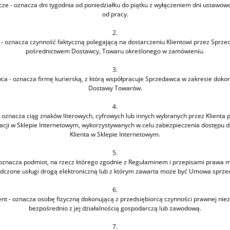
cze - oznacza dni tygodnia od poniedziałku do piątku z wyłączeniem dni ustawow
od pracy.
2.
- oznacza czynność faktyczną polegającą na dostarczeniu Klientowi przez Sprze
pośrednictwem Dostawcy, Towaru określonego w zamówieniu.
3.
ca - oznacza firmę kurierską, z którą współpracuje Sprzedawca w zakresie doko
Dostawy Towarów.
4.
- oznacza ciąg znaków literowych, cyfrowych lub innych wybranych przez Klienta 
racji w Sklepie Internetowym, wykorzystywanych w celu zabezpieczenia dostępu d
Klienta w Sklepie Internetowym.
5.
- oznacza podmiot, na rzecz którego zgodnie z Regulaminem i przepisami prawa 
dczone usługi drogą elektroniczną lub z którym zawarta może być Umowa sprze
6.
t - oznacza osobę fizyczną dokonującą z przedsiębiorcą czynności prawnej nie
bezpośrednio z jej działalnością gospodarczą lub zawodową.
7.