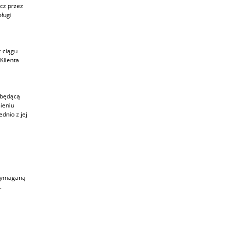
ecz przez
sługi
z ciągu
Klienta
ebędącą
ieniu
dnio z jej
 wymaganą
.