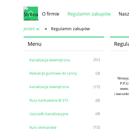
O firmie
Regulamin zakupów
Nasz
»
Jesteś w:
Regulamin zakupów
Menu
Regul
Kanalizacja wewnętrzna
(51)
Redukcje gumowe do rynny
(3)
Niniej
P.P.U
Kanalizacja zewnętrzna
(17)
www.a
i warunk
Rury karbowane Ø 315
(0)
Uszczelki kanalizacyjne
(4)
Rury drenarskie
(12)