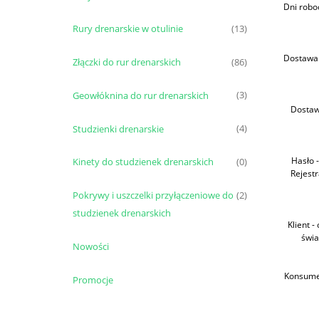
Dni robo
Rury drenarskie w otulinie
(13)
Dostawa 
Złączki do rur drenarskich
(86)
Geowłóknina do rur drenarskich
(3)
Dostaw
Studzienki drenarskie
(4)
Hasło 
Kinety do studzienek drenarskich
(0)
Rejest
Pokrywy i uszczelki przyłączeniowe do
(2)
studzienek drenarskich
Klient 
świa
Nowości
Konsumen
Promocje