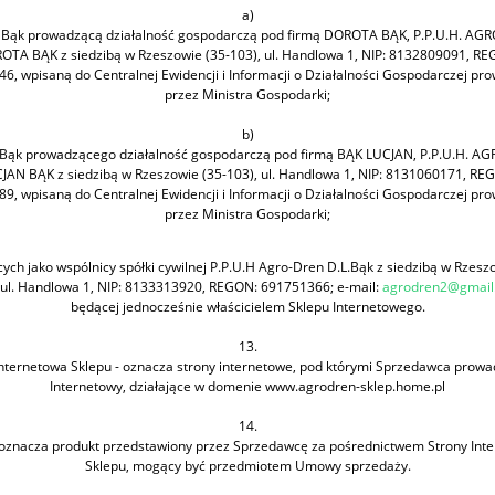
a)
 Bąk prowadzącą działalność gospodarczą pod firmą DOROTA BĄK, P.P.U.H. AG
OTA BĄK z siedzibą w Rzeszowie (35-103), ul. Handlowa 1, NIP: 8132809091, RE
6, wpisaną do Centralnej Ewidencji i Informacji o Działalności Gospodarczej pr
przez Ministra Gospodarki;
b)
 Bąk prowadzącego działalność gospodarczą pod firmą BĄK LUCJAN, P.P.U.H. A
JAN BĄK z siedzibą w Rzeszowie (35-103), ul. Handlowa 1, NIP: 8131060171, RE
9, wpisaną do Centralnej Ewidencji i Informacji o Działalności Gospodarczej pr
przez Ministra Gospodarki;
cych jako wspólnicy spółki cywilnej P.P.U.H Agro-Dren D.L.Bąk z siedzibą w Rzesz
 ul. Handlowa 1, NIP: 8133313920, REGON: 691751366; e-mail:
agrodren2@gmail
będącej jednocześnie właścicielem Sklepu Internetowego.
13.
Internetowa Sklepu - oznacza strony internetowe, pod którymi Sprzedawca prowad
Internetowy, działające w domenie www.agrodren-sklep.home.pl
14.
 oznacza produkt przedstawiony przez Sprzedawcę za pośrednictwem Strony Inte
Sklepu, mogący być przedmiotem Umowy sprzedaży.