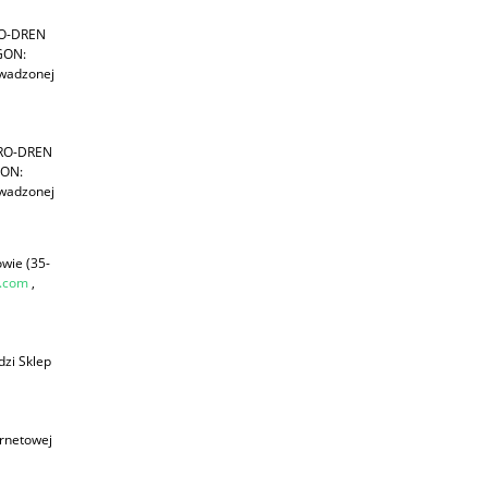
RO-DREN
GON:
owadzonej
GRO-DREN
GON:
owadzonej
owie (35-
.com
,
zi Sklep
rnetowej