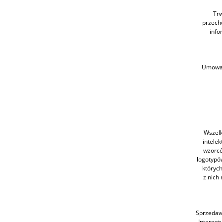
Trw
przech
info
Umowa 
Wszelk
intele
wzorcó
logotypó
któryc
z nich
Sprzedawc
Internet