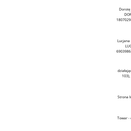
Dorotę
DOR
18070294
Lucjana
LUC
69039868
działają
103),
Strona 
Towar -