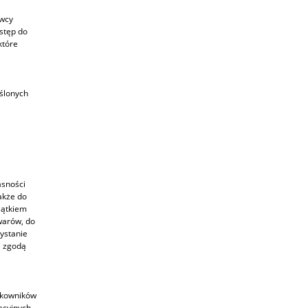
awcy
stęp do
które
ślonych
asności
akże do
jątkiem
warów, do
ystanie
a zgodą
ytkowników
acyjnych,