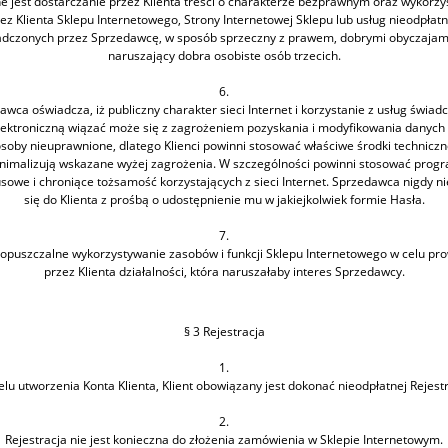
e jest dostarczanie przez Klienta treści o charakterze bezprawnym oraz wykorzy
ez Klienta Sklepu Internetowego, Strony Internetowej Sklepu lub usług nieodpłat
adczonych przez Sprzedawcę, w sposób sprzeczny z prawem, dobrymi obyczajami
naruszający dobra osobiste osób trzecich.
6.
awca oświadcza, iż publiczny charakter sieci Internet i korzystanie z usług świad
lektroniczną wiązać może się z zagrożeniem pozyskania i modyfikowania danych 
soby nieuprawnione, dlatego Klienci powinni stosować właściwe środki techniczn
nimalizują wskazane wyżej zagrożenia. W szczególności powinni stosować prog
sowe i chroniące tożsamość korzystających z sieci Internet. Sprzedawca nigdy n
się do Klienta z prośbą o udostępnienie mu w jakiejkolwiek formie Hasła.
7.
 dopuszczalne wykorzystywanie zasobów i funkcji Sklepu Internetowego w celu pr
przez Klienta działalności, która naruszałaby interes Sprzedawcy.
§ 3 Rejestracja
1.
lu utworzenia Konta Klienta, Klient obowiązany jest dokonać nieodpłatnej Rejestr
2.
Rejestracja nie jest konieczna do złożenia zamówienia w Sklepie Internetowym.