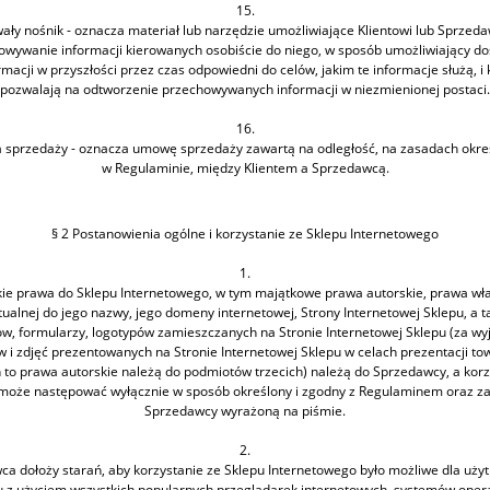
15.
ały nośnik - oznacza materiał lub narzędzie umożliwiające Klientowi lub Sprzed
owywanie informacji kierowanych osobiście do niego, w sposób umożliwiający do
rmacji w przyszłości przez czas odpowiedni do celów, jakim te informacje służą, i 
pozwalają na odtworzenie przechowywanych informacji w niezmienionej postaci.
16.
sprzedaży - oznacza umowę sprzedaży zawartą na odległość, na zasadach okre
w Regulaminie, między Klientem a Sprzedawcą.
§ 2 Postanowienia ogólne i korzystanie ze Sklepu Internetowego
1.
ie prawa do Sklepu Internetowego, w tym majątkowe prawa autorskie, prawa wł
ktualnej do jego nazwy, jego domeny internetowej, Strony Internetowej Sklepu, a t
w, formularzy, logotypów zamieszczanych na Stronie Internetowej Sklepu (za wy
w i zdjęć prezentowanych na Stronie Internetowej Sklepu w celach prezentacji to
h to prawa autorskie należą do podmiotów trzecich) należą do Sprzedawcy, a korz
 może następować wyłącznie w sposób określony i zgodny z Regulaminem oraz z
Sprzedawcy wyrażoną na piśmie.
2.
a dołoży starań, aby korzystanie ze Sklepu Internetowego było możliwe dla uż
u z użyciem wszystkich popularnych przeglądarek internetowych, systemów oper