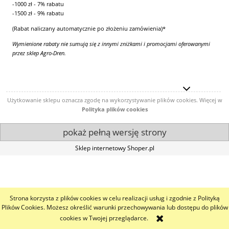
-1000 zł - 7% rabatu
-1500 zł - 9% rabatu
(Rabat naliczany automatycznie po złożeniu zamówienia)*
Wymienione rabaty nie sumują się z innymi zniżkami i promocjami oferowanymi
przez sklep Agro-Dren.
Użytkowanie sklepu oznacza zgodę na wykorzystywanie plików cookies. Więcej w
Polityka plików cookies
pokaż pełną wersję strony
Sklep internetowy Shoper.pl
Strona korzysta z plików cookies w celu realizacji usług i zgodnie z Polityką
Plików Cookies. Możesz określić warunki przechowywania lub dostępu do plików
cookies w Twojej przeglądarce.