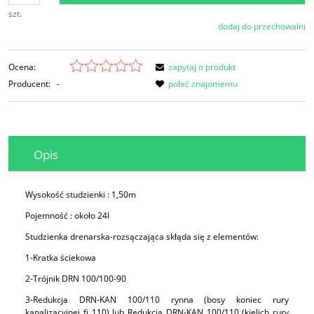
szt.
dodaj do przechowalni
Ocena:
zapytaj o produkt
Producent:
-
poleć znajomemu
Opis
Wysokość studzienki : 1,50m
Pojemność : około 24l
Studzienka drenarska-rozsączająca skłąda się z elementów:
1-Kratka ściekowa
2-Trójnik DRN 100/100-90
3-Redukcja DRN-KAN 100/110 rynna (bosy koniec rury
kanalizacyjnej fi 110) lub Redukcja DRN-KAN 100/110 (kielich rury