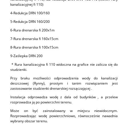
kanalizacyjnej fi 110)
4-Redukcja DRN 100/160
5-Redukcja DRN 160/200
6-Rura drenarska fi 200x1m
7-Rura drenarska fi 160x15cm
8-Rura drenarska fi 100x15cm
9-Zaślepka DRN 200
* Rura kanalizacyjna fi 110 widoczna na grafice nie zalicza się do
studzienki.
Przy braku możliwości odprowadzenia wody do kanalizacji
deszczowej (Rynny), prostym i tanim rozwiązaniem jest
zastosowanie studzienki drenarskiej rozsączającej .
Instalacja odprowadza wodę z dala od budynków , a przelew
rozprowadza ją po powierzchni terenu.
Może on być zainstalowany w miejscu niewidocznym.
Rozprowadzając wodę powierzchniowo, równocześnie nawadnia
wybrany obszar terenu.