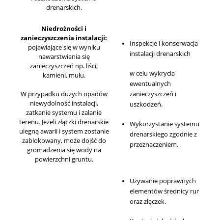
drenarskich.
Niedrożności i
zanieczyszczenia instalacji:
Inspekcje i konserwacja
pojawiające się w wyniku
instalacji drenarskich
nawarstwiania się
zanieczyszczeń np. liści,
w celu wykrycia
kamieni, mułu.
ewentualnych
W przypadku dużych opadów
zanieczyszczeń i
niewydolność instalacji,
uszkodzeń.
zatkanie systemu i zalanie
terenu. Jeżeli złączki drenarskie
Wykorzystanie systemu
ulegną awarii i system zostanie
drenarskiego zgodnie z
zablokowany, może dojść do
przeznaczeniem.
gromadzenia się wody na
powierzchni gruntu.
Używanie poprawnych
elementów średnicy rur
oraz złączek.