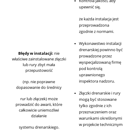
Kontrola jakości, aby
upewnić się,
że każda instalacja jest
przeprowadzona
zgodnie z normami.
Wykonawstwo instalacji
drenarskiej powinno być
Błędy w instalacji:
nie
prowadzone przez
właściwe zainstalowane złączki
wyspecjalizowaną firmę
lub rury zbyt mała
pod kontrolą
przepustowość
uprawnionego
inspektora nadzoru.
(np. nie poprawne
dopasowanie do średnicy
Złączki drenarskie i rury
rur lub złączek) może
mogą być stosowane
prowadzić do awarii, które
tylko zgodnie z ich
całkowicie uniemożliwi
przeznaczeniem oraz
działanie
warunkami określonymi
w projekcie technicznym
systemu drenarskiego.