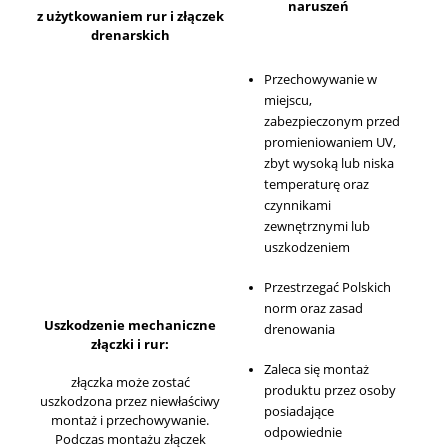
naruszeń
z użytkowaniem rur i złączek
drenarskich
Przechowywanie w
miejscu,
zabezpieczonym przed
promieniowaniem UV,
zbyt wysoką lub niska
temperaturę oraz
czynnikami
zewnętrznymi lub
uszkodzeniem
Przestrzegać Polskich
norm oraz zasad
Uszkodzenie mechaniczne
drenowania
złączki i rur:
Zaleca się montaż
złączka może zostać
produktu przez osoby
uszkodzona przez niewłaściwy
posiadające
montaż i przechowywanie.
odpowiednie
Podczas montażu złączek