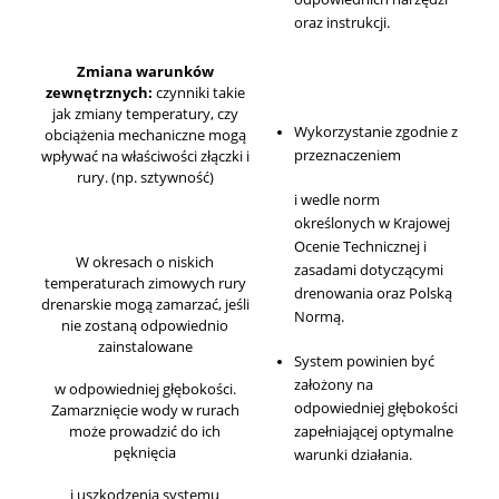
oraz instrukcji.
Zmiana warunków
zewnętrznych:
czynniki takie
jak zmiany temperatury, czy
Wykorzystanie zgodnie z
obciążenia mechaniczne mogą
przeznaczeniem
wpływać na właściwości złączki i
rury. (np. sztywność)
i wedle norm
określonych w Krajowej
Ocenie Technicznej i
W okresach o niskich
zasadami dotyczącymi
temperaturach zimowych rury
drenowania oraz Polską
drenarskie mogą zamarzać, jeśli
Normą.
nie zostaną odpowiednio
zainstalowane
System powinien być
założony na
w odpowiedniej głębokości.
odpowiedniej głębokości
Zamarznięcie wody w rurach
może prowadzić do ich
zapełniającej optymalne
pęknięcia
warunki działania.
i uszkodzenia systemu