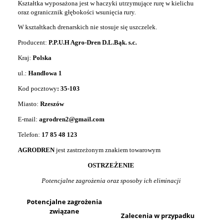
Kształtka wyposażona jest w haczyki utrzymujące rurę w kielichu
oraz ogranicznik głębokości wsunięcia rury.
W kształtkach drenarskich nie stosuje się uszczelek.
Producent:
P.P.U.H Agro-Dren D.L.Bąk. s.c.
Kraj:
Polska
ul.:
Handlowa 1
Kod pocztowy
: 35-103
Miasto:
Rzeszów
E-mail:
agrodren2@gmail.com
Telefon:
17 85 48 123
AGRODREN
jest zastrzeżonym znakiem towarowym
OSTRZEŻENIE
Potencjalne zagrożenia oraz sposoby ich eliminacji
Potencjalne zagrożenia
związane
Zalecenia w przypadku