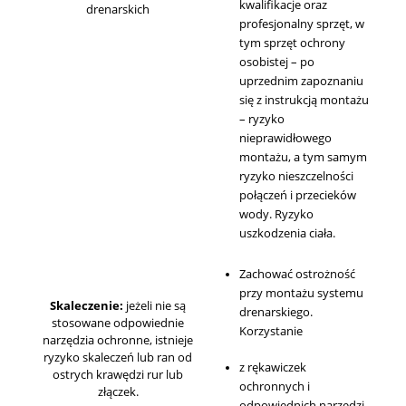
kwalifikacje oraz
drenarskich
profesjonalny sprzęt, w
tym sprzęt ochrony
osobistej – po
uprzednim zapoznaniu
się z instrukcją montażu
– ryzyko
nieprawidłowego
montażu, a tym samym
ryzyko nieszczelności
połączeń i przecieków
wody. Ryzyko
uszkodzenia ciała.
Zachować ostrożność
przy montażu systemu
Skaleczenie:
jeżeli nie są
drenarskiego.
stosowane odpowiednie
Korzystanie
narzędzia ochronne, istnieje
ryzyko skaleczeń lub ran od
z rękawiczek
ostrych krawędzi rur lub
ochronnych i
złączek.
odpowiednich narzędzi