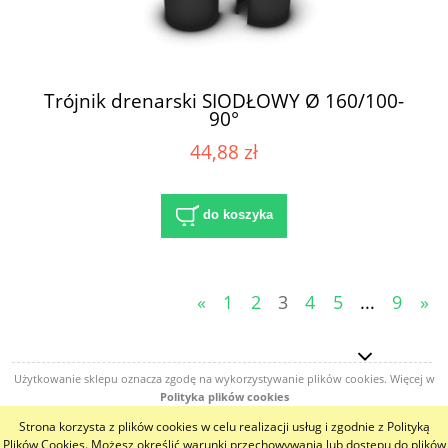
Trójnik drenarski SIODŁOWY Ø 160/100-
90°
44,88 zł
do koszyka
«
1
2
3
4
5
...
9
»
Użytkowanie sklepu oznacza zgodę na wykorzystywanie plików cookies. Więcej w
Polityka plików cookies
Strona korzysta z plików cookies w celu realizacji usług i zgodnie z Polityką
pokaż pełną wersję strony
Plików Cookies. Możesz określić warunki przechowywania lub dostępu do plików