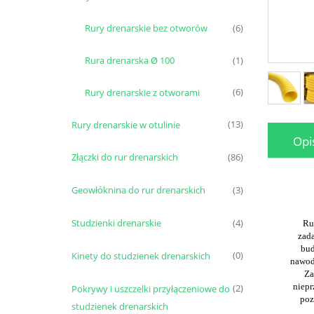
Rury drenarskie bez otworów
(6)
Rura drenarska Ø 100
(1)
Rury drenarskie z otworami
(6)
Rury drenarskie w otulinie
(13)
Opi
Złączki do rur drenarskich
(86)
Geowłóknina do rur drenarskich
(3)
Studzienki drenarskie
(4)
Rur
zada
bud
Kinety do studzienek drenarskich
(0)
nawod
Za
niepr
Pokrywy i uszczelki przyłączeniowe do
(2)
poz
studzienek drenarskich