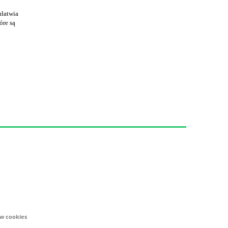
ułatwia
óre są
ów cookies