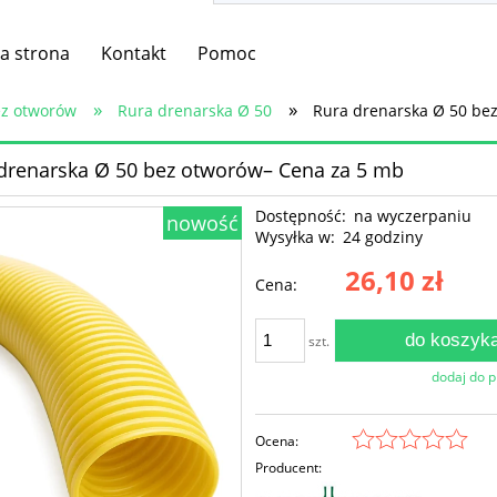
a strona
Kontakt
Pomoc
»
»
ez otworów
Rura drenarska Ø 50
Rura drenarska Ø 50 be
drenarska Ø 50 bez otworów– Cena za 5 mb
Dostępność:
na wyczerpaniu
nowość
Wysyłka w:
24 godziny
26,10 zł
Cena:
do koszyk
szt.
dodaj do 
Ocena:
Producent: