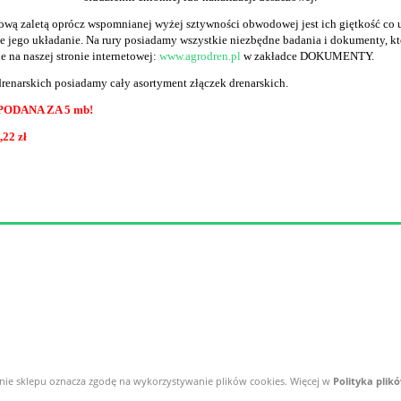
wą zaletą oprócz wspomnianej wyżej sztywności obwodowej jest ich giętkość co 
e jego układanie. Na rury posiadamy wszystkie niezbędne badania i dokumenty, kt
e na naszej stronie internetowej:
www.agrodren.pl
w zakładce DOKUMENTY.
drenarskich posiadamy cały asortyment złączek drenarskich.
PODANA ZA 5 mb!
,22 zł
ie sklepu oznacza zgodę na wykorzystywanie plików cookies. Więcej w
Polityka plik