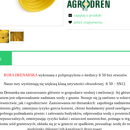
zapytaj o produkt
poleć znajomemu
s
RURA DRENARSKA
wykonana z polipropylenu o średnicy fi 50 bez otworów.
Nasze rury wyróżniają się większą klasą sztywności obwodowej: fi 50 – SN12.
a Drenarska ma zastosowanie głównie w gospodarce wodnej i melioracji. Jej głó
niem jest odprowadzanie nadmiaru wody z gruntu. Stosuje się ją zarówno w rolnic
ownictwie, jak i ogrodnictwie. Zastosowania rur drenarskich: zapobiega nadmier
nieniu gleby, zmniejsza ryzyko gnicia korzeni, chroni fundamenty przed zawilgoc
pobiega podmakaniu piwnic i zalewaniu budynków, odprowadza wodę z powierzc
zepuszczalnych, zmniejszając ryzyko kałuż i zniszczeń nawierzchni, pomaga w reg
iomu wód gruntowych, układa się je w gruncie ze spadkiem, prowadząc wodę do r
studzienki chłonnej lub kanalizacji deszczowej.