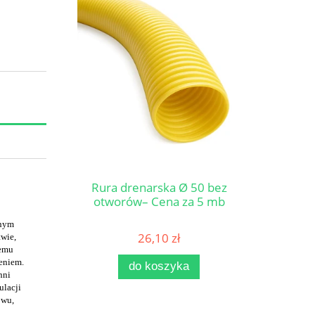
Rura drenarska Ø 50 bez
otworów– Cena za 5 mb
wnym
26,10 zł
twie,
nemu
eniem.
do koszyka
hni
ulacji
owu,