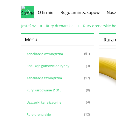
O firmie
Regulamin zakupów
Nasz
»
»
Jesteś w:
Rury drenarskie
Rury drenarskie b
Menu
Rura 
Kanalizacja wewnętrzna
(51)
Redukcje gumowe do rynny
(3)
Kanalizacja zewnętrzna
(17)
Rury karbowane Ø 315
(0)
Uszczelki kanalizacyjne
(4)
Rury drenarskie
(12)